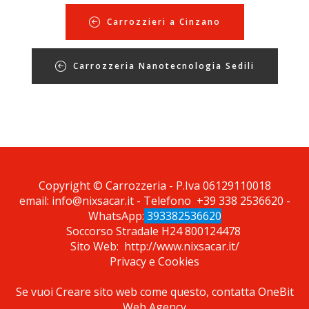
Carrozzieri a Cinzano
Carrozzeria Nanotecnologia Sedili
*Pagina Azione*
Copyright © Carrozzeria - P.Iva 06129110018
email:
info@nixsacar.it
- Telefono
+39 338 2536620
-
WhatsApp:
393382536620
Soccorso Stradale H24
800124478
Sito Web:
http://www.nixsacar.it/
Privacy
e
Cookies
Se vuoi Creare sito web come questo, contatta
OneBit
Web Agency