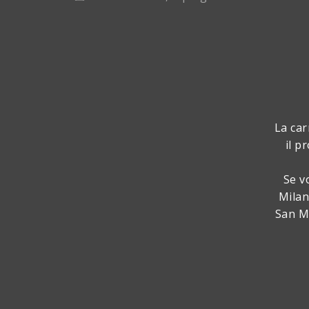
La car
il p
Se v
Milan
San Ma