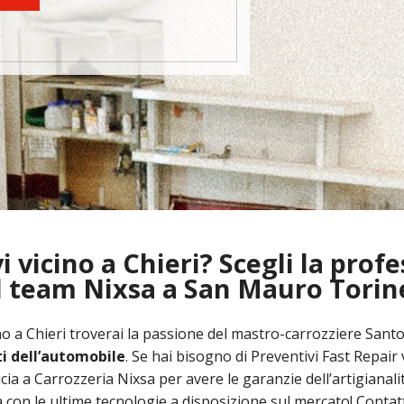
i vicino a Chieri? Scegli la profe
l team Nixsa a San Mauro Torin
ino a Chieri troverai la passione del mastro-carrozziere Santo
ti dell’automobile
. Se hai bisogno di Preventivi Fast Repair 
ucia a Carrozzeria Nixsa per avere le garanzie dell’artigianali
a con le ultime tecnologie a disposizione sul mercato! Contat