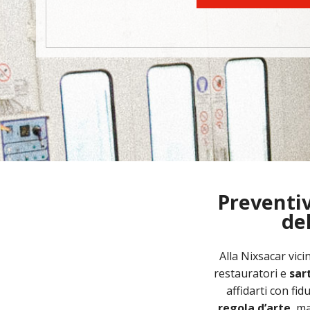
Preventiv
de
Alla Nixsacar vic
restauratori e
sar
affidarti con fid
regola d’arte
, m