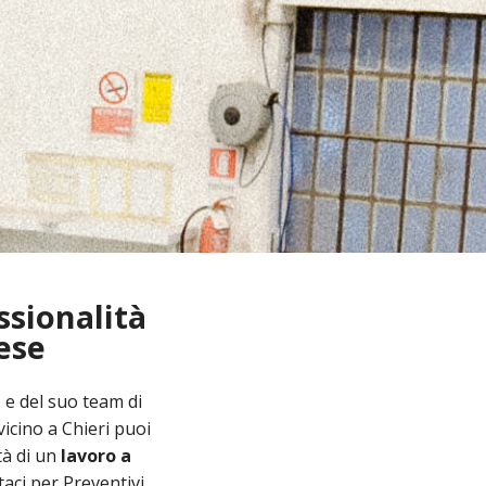
ssionalità
ese
 e del suo team di
vicino a Chieri puoi
tà di un
lavoro a
taci per Preventivi