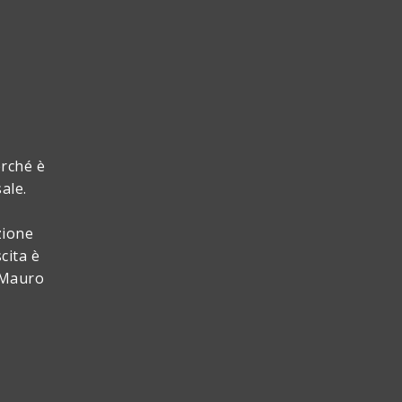
erché è
sale.
zione
cita è
n Mauro