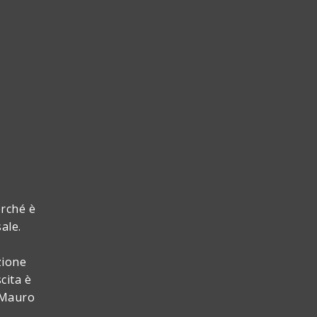
erché è
sale.
zione
cita è
n Mauro