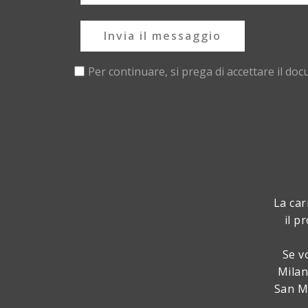
Invia il messaggio
Per continuare, si prega di accettare il do
La car
il p
Se v
Milan
San Ma