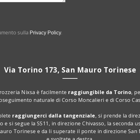
cumento sulla
.
Privacy Policy
Via Torino 173, San Mauro Torinese
rozzeria Nixsa è facilmente
raggiungibile da Torino
, p
roseguimento naturale di Corso Moncalieri e di Corso Ca
olete
raggiungerci dalla tangenziale
, si prende la dire
o e si segue la SS11, in direzione Chivasso, la seconda us
uro Torinese e da li superate il ponte in direzione Sa
e svoltate a destra.