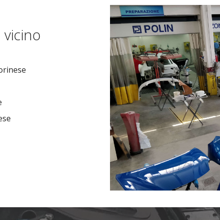
i
vicino
orinese
e
ese