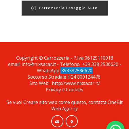
Carrozzeria Lavaggio Auto
*Pagina Azione*
Copyright © Carrozzeria - P.Iva 06129110018
email:
info@nixsacar.it
- Telefono
+39 338 2536620
-
WhatsApp:
393382536620
Soccorso Stradale H24
800124478
Sito Web:
http://www.nixsacar.it/
Privacy
e
Cookies
Se vuoi Creare sito web come questo, contatta
OneBit
Web Agency