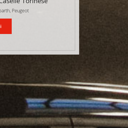
 Caselle Torinese
Abarth, Peugeot
i