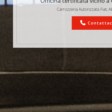
Officina certificata vicino a
Carrozzeria Autorizzata
Fiat, 
Contattac