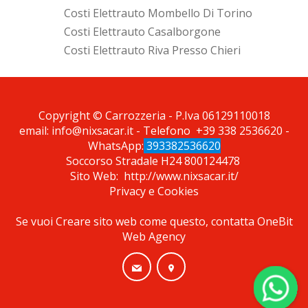
Costi Elettrauto Mombello Di Torino
Costi Elettrauto Casalborgone
Costi Elettrauto Riva Presso Chieri
*Pagina Cosa*
Copyright © Carrozzeria - P.Iva 06129110018
email:
info@nixsacar.it
- Telefono
+39 338 2536620
-
WhatsApp:
393382536620
Soccorso Stradale H24
800124478
Sito Web:
http://www.nixsacar.it/
Privacy
e
Cookies
Se vuoi Creare sito web come questo, contatta
OneBit
Web Agency