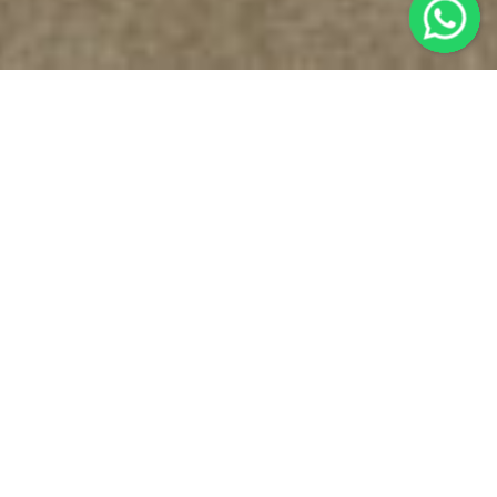
Carrozzeria Nixsa è un’officina
meccatronica e carrozzeria
artigianale vicino a Montaldo
Torinese.
Se stai cercando un carrozziere, un meccanico o un
elettrauto in zona Montaldo Torinese… L’hai trovato!
Mettiamo a disposizione la nostra esperienza pluri-
ventennale e ti diamo la garanzia che da noi troverai
sempre professionalità e un sorriso!