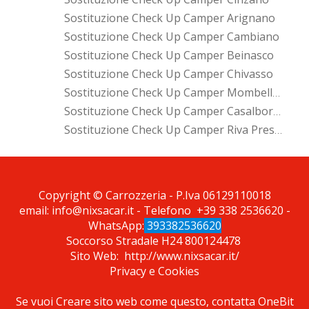
Sostituzione Check Up Camper Arignano
Sostituzione Check Up Camper Cambiano
Sostituzione Check Up Camper Beinasco
Sostituzione Check Up Camper Chivasso
Sostituzione Check Up Camper Mombello Di Torino
Sostituzione Check Up Camper Casalborgone
Sostituzione Check Up Camper Riva Presso Chieri
*Pagina Cosa*
Copyright © Carrozzeria - P.Iva 06129110018
email:
info@nixsacar.it
- Telefono
+39 338 2536620
-
WhatsApp:
393382536620
Soccorso Stradale H24
800124478
Sito Web:
http://www.nixsacar.it/
Privacy
e
Cookies
Se vuoi Creare sito web come questo, contatta
OneBit