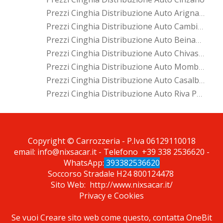
Prezzi Cinghia Distribuzione Auto Arignano
Prezzi Cinghia Distribuzione Auto Cambiano
Prezzi Cinghia Distribuzione Auto Beinasco
Prezzi Cinghia Distribuzione Auto Chivasso
Prezzi Cinghia Distribuzione Auto Mombello Di Torino
Prezzi Cinghia Distribuzione Auto Casalborgone
Prezzi Cinghia Distribuzione Auto Riva Presso Chieri
*Pagina Cosa*
Copyright © Carrozzeria - P.Iva 06129110018
email:
info@nixsacar.it
- Telefono
+39 338 2536620
-
WhatsApp:
393382536620
Soccorso Stradale H24
800124478
Sito Web:
http://www.nixsacar.it/
Privacy
e
Cookies
Se vuoi Creare sito web come questo, contatta
OneBit