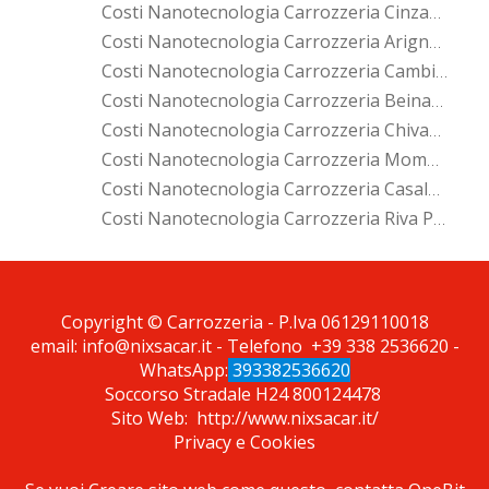
Costi Nanotecnologia Carrozzeria Cinzano
Costi Nanotecnologia Carrozzeria Arignano
Costi Nanotecnologia Carrozzeria Cambiano
Costi Nanotecnologia Carrozzeria Beinasco
Costi Nanotecnologia Carrozzeria Chivasso
Costi Nanotecnologia Carrozzeria Mombello Di Torino
Costi Nanotecnologia Carrozzeria Casalborgone
Costi Nanotecnologia Carrozzeria Riva Presso Chieri
*Pagina Cosa*
Copyright © Carrozzeria - P.Iva 06129110018
email:
info@nixsacar.it
- Telefono
+39 338 2536620
-
WhatsApp:
393382536620
Soccorso Stradale H24
800124478
Sito Web:
http://www.nixsacar.it/
Privacy
e
Cookies