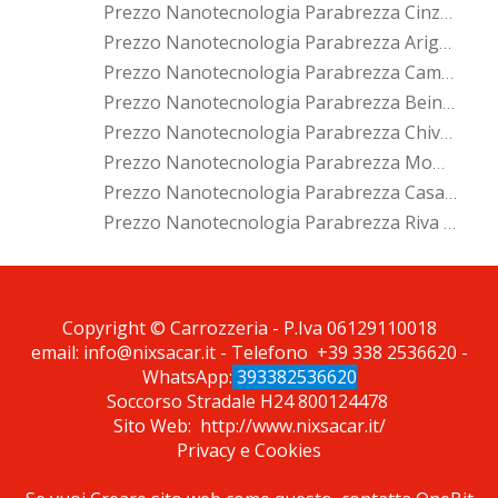
Prezzo Nanotecnologia Parabrezza Cinzano
Prezzo Nanotecnologia Parabrezza Arignano
Prezzo Nanotecnologia Parabrezza Cambiano
Prezzo Nanotecnologia Parabrezza Beinasco
Prezzo Nanotecnologia Parabrezza Chivasso
Prezzo Nanotecnologia Parabrezza Mombello Di Torino
Prezzo Nanotecnologia Parabrezza Casalborgone
Prezzo Nanotecnologia Parabrezza Riva Presso Chieri
*Pagina Cosa*
Copyright © Carrozzeria - P.Iva 06129110018
email:
info@nixsacar.it
- Telefono
+39 338 2536620
-
WhatsApp:
393382536620
Soccorso Stradale H24
800124478
Sito Web:
http://www.nixsacar.it/
Privacy
e
Cookies