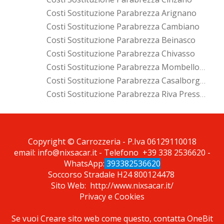
Costi Sostituzione Parabrezza Arignano
Costi Sostituzione Parabrezza Cambiano
Costi Sostituzione Parabrezza Beinasco
Costi Sostituzione Parabrezza Chivasso
Costi Sostituzione Parabrezza Mombello Di Torino
Costi Sostituzione Parabrezza Casalborgone
Costi Sostituzione Parabrezza Riva Presso Chieri
*Pagina Cosa*
Copyright © Carrozzeria - P.Iva 06129110018
email:
info@nixsacar.it
- Telefono
+39 338 2536620
-
WhatsApp:
393382536620
Soccorso Stradale H24
800124478
Sito Web:
http://www.nixsacar.it/
Privacy
e
Cookies
Se vuoi Creare sito web come questo, contatta
OneBit